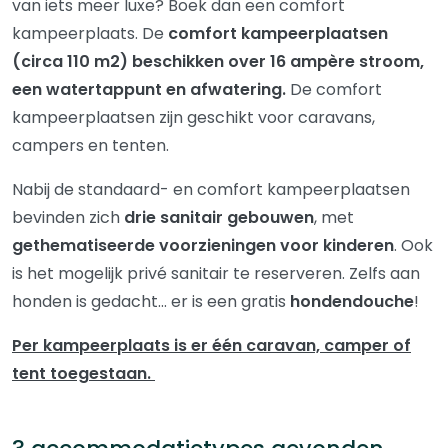
van iets meer luxe? Boek dan een comfort
kampeerplaats. De
comfort kampeerplaatsen
(circa 110 m2) beschikken over 16 ampère stroom,
een watertappunt en afwatering.
De comfort
kampeerplaatsen zijn geschikt voor caravans,
campers en tenten.
Nabij de standaard- en comfort kampeerplaatsen
bevinden zich
drie sanitair gebouwen
, met
gethematiseerde voorzieningen voor kinderen
. Ook
is het mogelijk privé sanitair te reserveren. Zelfs aan
honden is gedacht... er is een gratis
hondendouche
!
Per kampeerplaats is er één caravan, camper of
tent toegestaan.