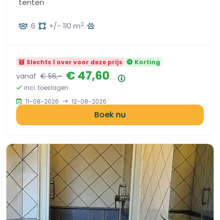
tenten
2
6
+/- 110 m
Slechts 1 over voor deze prijs
Korting
€ 47,60
vanaf
€ 56,-
Prijsoverzicht
incl. toeslagen
11-08-2026
12-08-2026
Boek nu