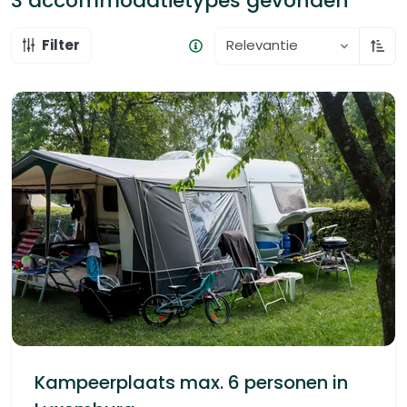
3 accommodatietypes
gevonden
Filter
Relevantie
Oplo
Kampeerplaats max. 6 personen in