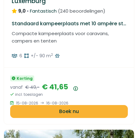
Luxemburg
9,0
•
Fantastisch
(
240 beoordelingen
)
Standaard kampeerplaats met 10 ampère stroom
Compacte kampeerplaats voor caravans,
campers en tenten
2
6
+/- 90 m
Korting
€ 41,65
vanaf
€ 49,-
Prijsoverzicht
incl. toeslagen
15-08-2026
16-08-2026
Boek nu