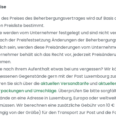
eise
 des Preises des Beherbergungsvertrages wird auf Basis d
n Preisliste bestimmt.
se werden vom Unternehmer festgelegt und sind nicht ve
nach der Preisfestsetzung Änderungen der Beherbergung
lich sein, werden diese Preisänderungen vom Unternehm
rnehmer behält sich das Recht vor, jederzeit Preisänder
hmen.
e nach Ihrem Aufenthalt etwas bei uns vergessen? Wir k
gessenen Gegenstände gern mit der Post Luxembourg zu
ren Sie sich über die
aktuellen Versandtarife
und
aktuellen
rpackungen und Umschläge
. Überprüfen Sie bitte sorgfält
nde an eine Adresse in Luxemburg, Europa oder weltwei
üssen. Wir berechnen eine zusätzliche Gebühr von 10 €
gig von der Größe) für den Transport zur Post und die F