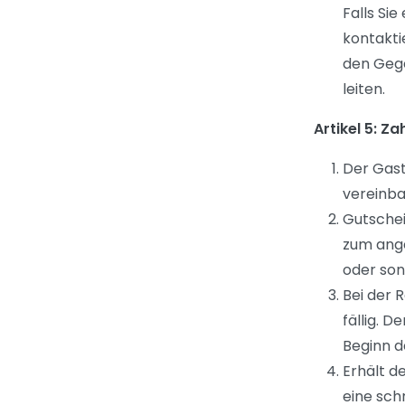
Falls Si
kontakti
den Gege
leiten.
Artikel 5: Za
Der Gast
vereinba
Gutschei
zum ang
oder son
Bei der 
fällig. 
Beginn d
Erhält d
eine schr