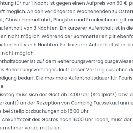
tung für nur 1 Nacht ist gegen einen Aufpreis von 50 € p
ft möglich. An den verlängerten Wochenenden zu Oster
t, Christi Himmelfahrt, Pfingsten und Fronleichnam gilt ei
ufenthalt von 3 Nächten. Ein kürzerer Aufenthalt ist in di
en nicht möglich. Während der Sommerferien gilt ebenfal
ufenthalt von 5 Nächten. Ein kürzerer Aufenthalt ist in d
 nicht möglich.
nthaltsdauer ist auf dem Beherbungsvertrag ausgewiese
es Beherbungsvertrages, läuft dieser Vertrag aus, ohne da
ndigung bedarf. Die maximale Aufenthaltsdauer für Touri
e.
setag muss sich der Gast ab 14:00 Uhr (Stellplatz) bzw. a
erkunft) an der Rezeption von Camping Fuussekaul anme
 bei Stellplatzbuchungen ab 15:00 Uhr.
ie Ankunftszeit des Gastes nach 18:00 Uhr liegen, muss der
rnehmer vorab mitteilen.