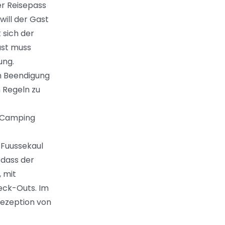
er Reisepass
will der Gast
 sich der
ast muss
ung.
ch Beendigung
 Regeln zu
n Camping
 Fuussekaul
 dass der
 mit
eck-Outs. Im
Rezeption von