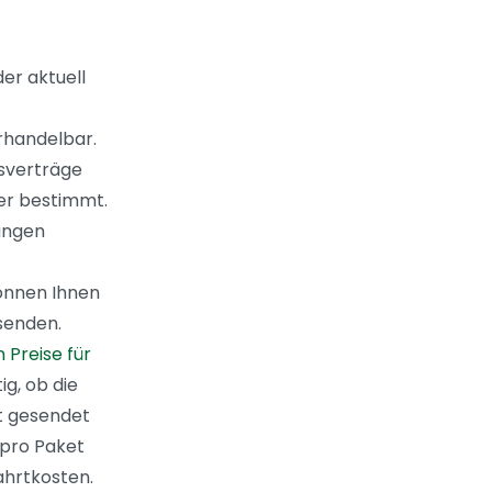
er aktuell
rhandelbar.
sverträge
er bestimmt.
ungen
önnen Ihnen
senden.
 Preise für
ig, ob die
t gesendet
 pro Paket
ahrtkosten.