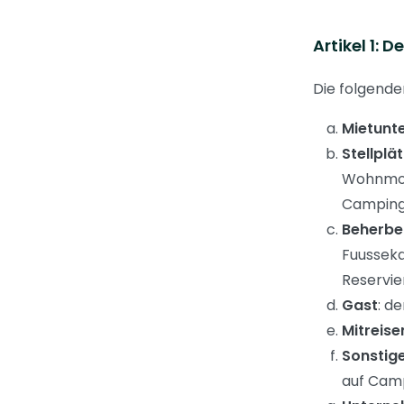
Artikel 1: D
Die folgenden
Mietunt
Stellplä
Wohnmobi
Campingb
Beherbe
Fuusseka
Reservie
Gast
: d
Mitreis
Sonstig
auf Camp