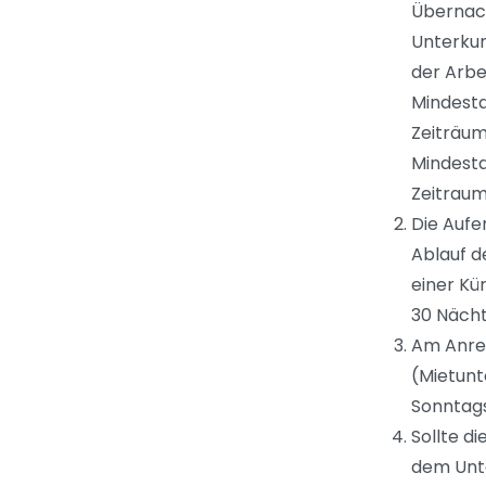
Übernach
Unterkun
der Arbei
Mindesta
Zeiträum
Mindesta
Zeitraum
Die Aufe
Ablauf d
einer Kü
30 Nächt
Am Anrei
(Mietunt
Sonntags
Sollte d
dem Unte