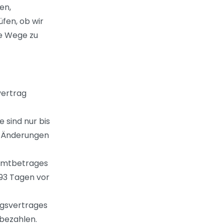
en,
üfen, ob wir
e Wege zu
vertrag
 sind nur bis
 Änderungen
samtbetrages
 93 Tagen vor
ngsvertrages
 bezahlen.