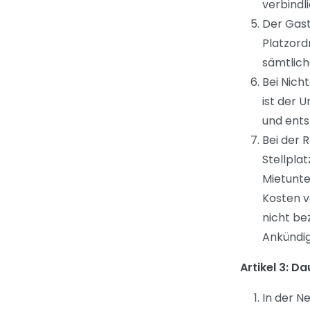
verbindl
Der Gast
Platzord
sämtlich
Bei Nich
ist der 
und ent
Bei der 
Stellpl
Mietunte
Kosten v
nicht be
Ankündig
Artikel 3: D
In der N