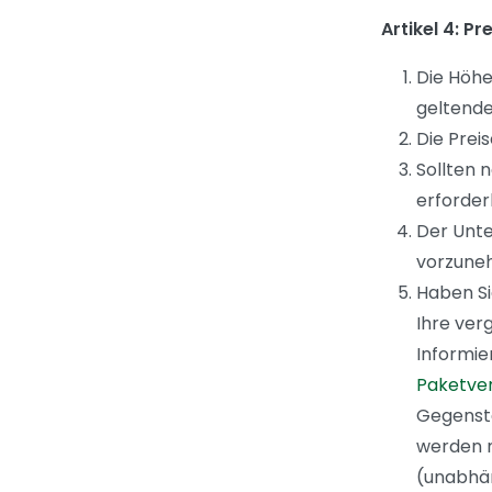
Artikel 4: Pr
Die Höhe
geltende
Die Prei
Sollten 
erforder
Der Unte
vorzune
Haben Si
Ihre ver
Informie
Paketve
Gegenstä
werden m
(unabhän