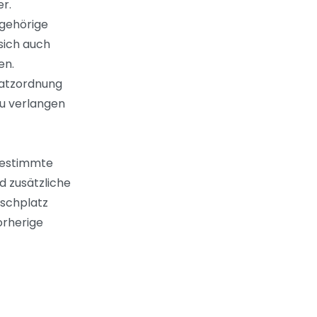
r.
ugehörige
sich auch
en.
latzordnung
zu verlangen
bestimmte
d zusätzliche
nschplatz
orherige