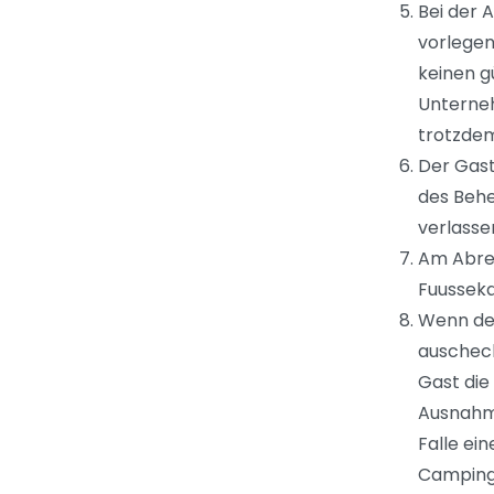
Bei der 
vorlegen.
keinen g
Unterneh
trotzdem
Der Gast
des Behe
verlasse
Am Abrei
Fuusseka
Wenn der
auscheck
Gast die
Ausnahme
Falle ei
Camping