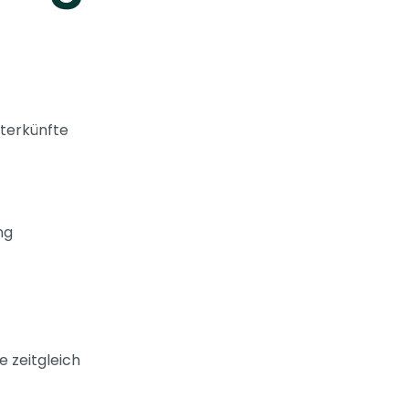
terkünfte
ng
e zeitgleich