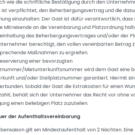
ich wie die schriftliche Bestätigung durch den Unternehme
 ist verpflichtet, den Beherbergungsvertrag und die daz
nung einzuhalten. Der Gast ist dafür verantwortlich, dass 
e Mitreisende an die Vereinbarung und Platzordnung halt
teinhaltung des Beherbergungsvertrages und/oder der P
Unternehmer berechtigt, den vollen vereinbarten Betrag 
sprechende Maßnahmen zu ergreifen.
Reservierung einer bevorzugten
atznummer/Mietunterkunftsnummer wird dem Gast eine 
rkunft und/oder Stellplatznummer garantiert. Hiermit sin
erbunden. Sobald der Gast die Extrakosten für einen Wu
zahlt, behält sich der Unternehmer das Recht vor ohne v
ung einen beliebigen Platz zuzuteilen.
auer der Aufenthaltsvereinbarung
ebensaison gilt ein Mindestaufenthalt von 2 Nächten. Eine