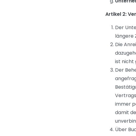
Unterne
Artikel 2: V
Der Unte
längere 
Die Anre
dazugeh
ist nicht
Der Behe
angefrag
Bestätig
Vertrags
immer pe
damit de
unverbin
Über Buc