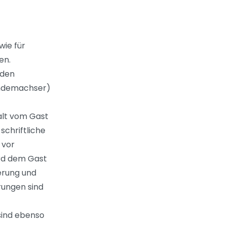
wie für
en.
 den
ndemachser)
alt vom Gast
schriftliche
 vor
rd dem Gast
erung und
rungen sind
sind ebenso