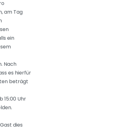
ro
n, am Tag
n
esen
ls ein
iesem
n. Nach
ss es hierfür
sten beträgt
b 15:00 Uhr
lden.
 Gast dies