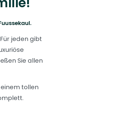
ilie!
Fuussekaul.
. Für jeden gibt
uxuriöse
ießen Sie allen
einem tollen
omplett.