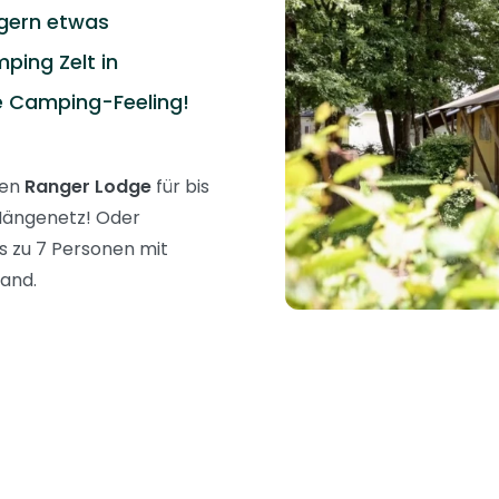
gern etwas
ping Zelt in
e Camping-Feeling!
uen
Ranger Lodge
für bis
 Hängenetz! Oder
is zu 7 Personen mit
wand.