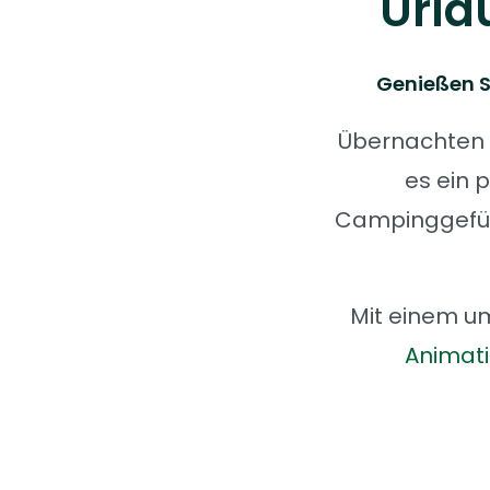
Urla
Genießen S
Übernachten 
es ein 
Campinggefüh
Mit einem u
Animat