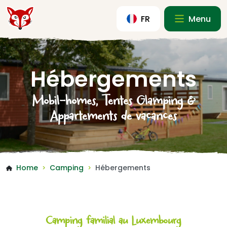
FR
Menu
Hébergements
Mobil-homes, Tentes Glamping &
Appartements de vacances
Home
Camping
Hébergements
>
>
Camping familial au Luxembourg