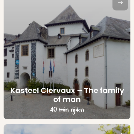
Kasteel Clervaux – The family
of man
40 min rijden