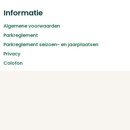
Informatie
Algemene voorwaarden
Parkreglement
Parkreglement seizoen- en jaarplaatsen
Privacy
Colofon
Copyright © 2026 Fuussekaul
Veilig betalen:
Reserveringssysteem camping
: Recranet