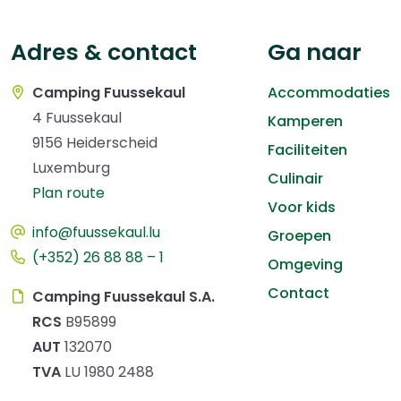
Adres & contact
Ga naar
Camping Fuussekaul
Accommodaties
4 Fuussekaul
Kamperen
9156 Heiderscheid
Faciliteiten
Luxemburg
Culinair
Plan route
Voor kids
info@fuussekaul.lu
Groepen
(+352) 26 88 88 – 1
Omgeving
Contact
Camping Fuussekaul S.A.
RCS
B95899
AUT
132070
TVA
LU 1980 2488