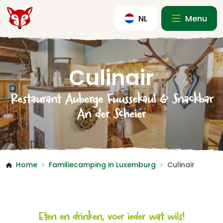
NL
Menu
Culinair
Restaurant Auberge Fuussekaul & Snackbar
An der Scheier
Home
Familiecamping in Luxemburg
Culinair
>
>
Eten en drinken, voor ieder wat wils!