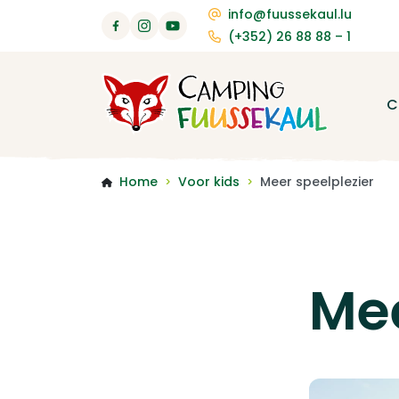
info@fuussekaul.lu
(+352) 26 88 88 – 1
C
Home
Voor kids
Meer speelplezier
>
>
Mee