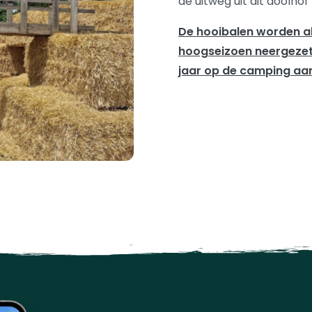
de uitweg uit dit doolho
De hooibalen worden al
hoogseizoen neergezet.
jaar op de camping aa