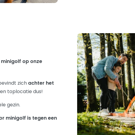
e minigolf op onze
bevindt zich
achter het
Een toplocatie dus!
le gezin.
r minigolf is tegen een