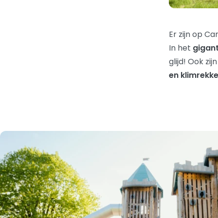
Er zijn op C
In het
gigant
glijd! Ook zi
en klimrekk