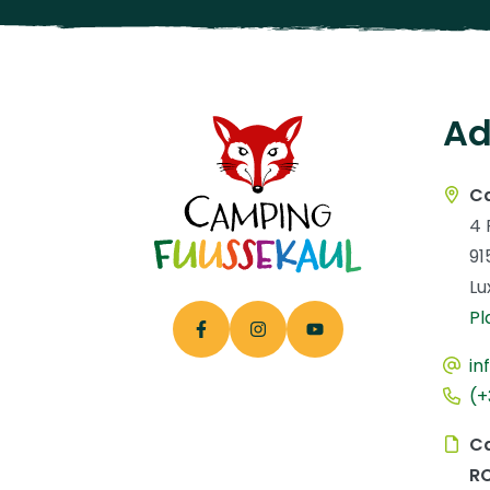
Ad
C
4 
91
L
Pl
in
(+
Ca
R