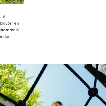
en!
 klauter en
schommels
vinden.