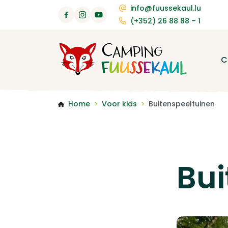
info@fuussekaul.lu
(+352) 26 88 88 – 1
C
Home
Voor kids
Buitenspeeltuinen
>
>
Bui