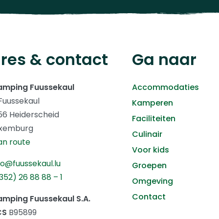
res & contact
Ga naar
amping Fuussekaul
Accommodaties
Fuussekaul
Kamperen
56 Heiderscheid
Faciliteiten
uxemburg
Culinair
an route
Voor kids
fo@fuussekaul.lu
Groepen
352) 26 88 88 – 1
Omgeving
Contact
mping Fuussekaul S.A.
CS
B95899