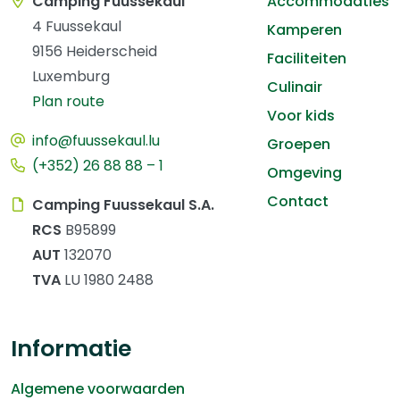
Camping Fuussekaul
Accommodaties
4 Fuussekaul
Kamperen
9156 Heiderscheid
Faciliteiten
Luxemburg
Culinair
Plan route
Voor kids
info@fuussekaul.lu
Groepen
(+352) 26 88 88 – 1
Omgeving
Contact
Camping Fuussekaul S.A.
RCS
B95899
AUT
132070
TVA
LU 1980 2488
Informatie
Algemene voorwaarden