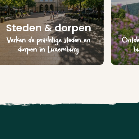
Steden & dorpen
Verken de prachtige steden en
Ontdek
dorpen in Luxemburg
b