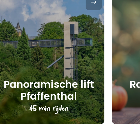
Panoramische lift
R
Pfaffenthal
45 min rijden