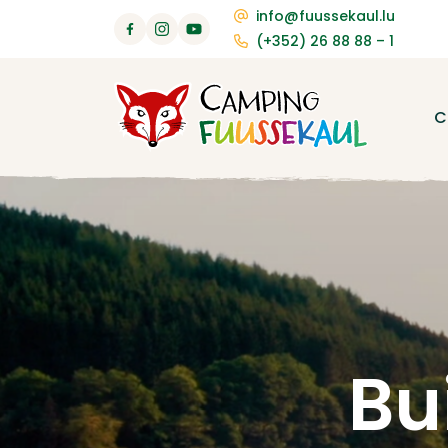
info@fuussekaul.lu
(+352) 26 88 88 – 1
C
Bu