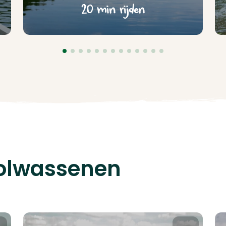
20 min rijden
volwassenen