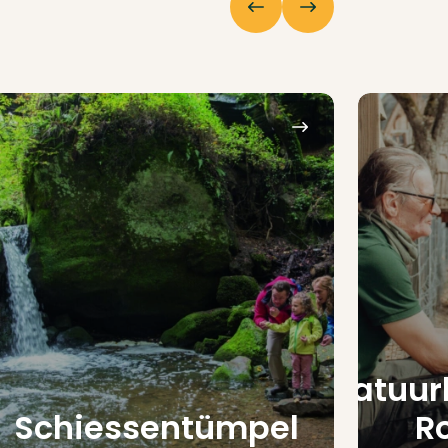
Natuur
Schiessentümpel
R