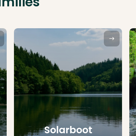
amilies
Solarboot