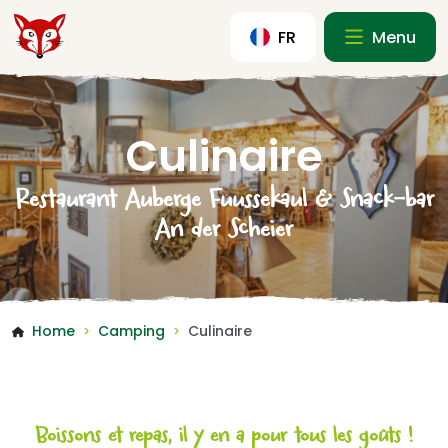
FR
Menu
Culinaire
Restaurant Auberge Fuussekaul & Snack-bar
An der Scheier
Home
Camping
Culinaire
>
>
Boissons et repas, il y en a pour tous les goûts !