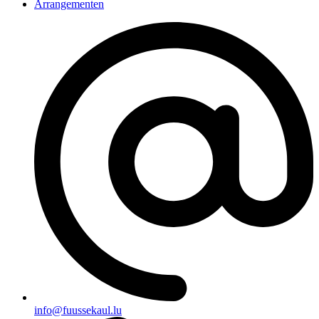
Arrangementen
info@fuussekaul.lu