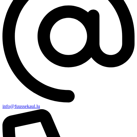
info@fuussekaul.lu