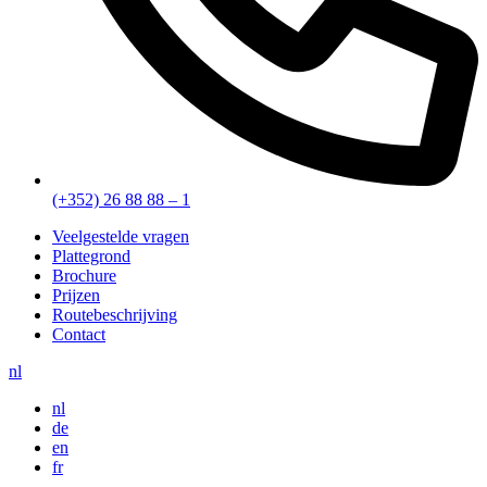
(+352) 26 88 88 – 1
Veelgestelde vragen
Plattegrond
Brochure
Prijzen
Routebeschrijving
Contact
nl
nl
de
en
fr