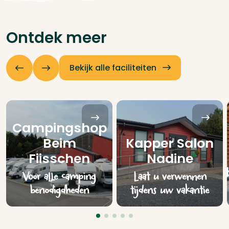
Ontdek meer
Bekijk alle faciliteiten
Campingshop
Beim
Kapper Salon
Fiisschen
Nadine
Voor alle camping
Laat u verwennen
benodigdheden
tijdens uw vakantie