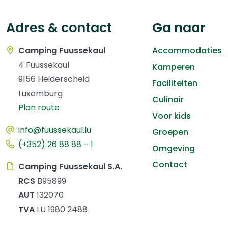
Adres & contact
Ga naar
Camping Fuussekaul
Accommodaties
4 Fuussekaul
Kamperen
9156 Heiderscheid
Faciliteiten
Luxemburg
Culinair
Plan route
Voor kids
info@fuussekaul.lu
Groepen
(+352) 26 88 88 – 1
Omgeving
Contact
Camping Fuussekaul S.A.
RCS
B95899
AUT
132070
TVA
LU 1980 2488