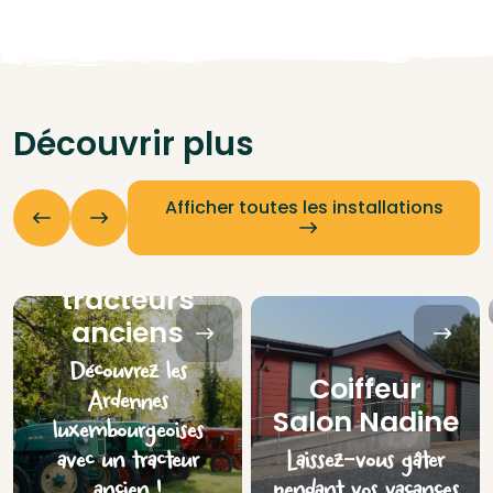
Découvrir plus
Afficher toutes les installations
Location de
tracteurs
anciens
Découvrez les
Coiffeur
Ardennes
Salon Nadine
luxembourgeoises
avec un tracteur
Laissez-vous gâter
ancien !
pendant vos vacances